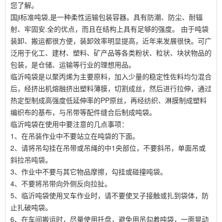
您了解。
国ji标准吨袋,是一种柔性运输包装容器。具有防潮、防尘、耐辐
射、牢固安.全的优点，而且在结构上具有足够的强度。 由于吨袋
装卸、搬运都很方便，装卸效率明显提高，近年来发展很快。可广
泛用于化工、建材、塑料、矿产品等各类粉状、粒状、块状物品的
包装，是仓储、运输等行业的理想用品。
临沂吨袋是以聚丙烯为主要原料，加入少量的稳定性佐料均匀混合
后，经挤出机熔融挤出塑料薄膜，切割成丝，然后进行拉伸，通过
热定型制成高强度低延伸率的PP原丝，再经纺织、淋膜制成塑料
编织布的基布，与吊带等配件缝合后制成吨袋。
临沂
吨袋在使用中要注意的几点事项：
1、在吊装作业中不要站立在吨袋的下面。
2、请将吊勾挂在吊带或吊绳的中1央部位，不要斜吊，单面吊或
斜拉吊吨袋。
3、作业中不要与其它物品摩擦，勾挂或碰撞吨袋。
4、不要将吊带向外侧反向拉扯。
5、临沂吨袋使用叉车作业时，请不要使叉子接触或扎到袋体，防
止扎破吨袋。
6、在车间搬运时，尽量使用托盘，避免用吊勾着吨袋，一面晃动