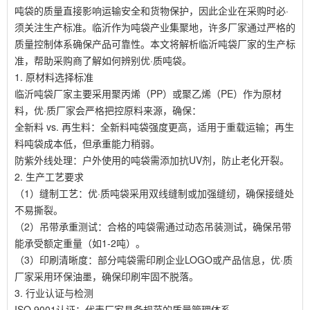
吨袋的质量直接影响运输安全和货物保护，因此企业在采购时必·
须关注生产标准。临沂作为吨袋产业集聚地，许多厂家通过严格的
质量控制体系确保产品可靠性。本文将解析临沂吨袋厂家的生产标
准，帮助采购商了解如何辨别优·质吨袋。
1. 原材料选择标准
临沂吨袋厂家主要采用聚丙烯（PP）或聚乙烯（PE）作为原材
料，优·质厂家会严格把控原料来源，确保：
全新料 vs. 再生料：全新料吨袋强度更高，适用于重载运输；再生
料吨袋成本低，但承重能力稍弱。
防紫外线处理：户外使用的吨袋需添加抗UV剂，防止老化开裂。
2. 生产工艺要求
（1）缝制工艺：优·质吨袋采用双线缝制或加强缝纫，确保接缝处
不易撕裂。
（2）吊带承重测试：合格的吨袋需通过动态吊装测试，确保吊带
能承受额定重量（如1-2吨）。
（3）印刷清晰度：部分吨袋需印刷企业LOGO或产品信息，优·质
厂家采用环保油墨，确保印刷牢固不脱落。
3. 行业认证与检测
ISO 9001认证：代表厂家具备规范的质量管理体系。