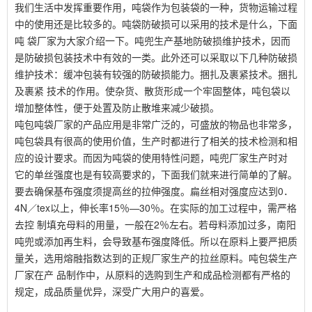
我们生活中发挥重要作用，吨袋作为包装袋的一种，货物运输过程
中的使用还是比较多的。吨袋防破损可以采用的技术是什么，下面
吨 袋厂家为大家介绍一下。吨兜生产基地防破损维护技术，因而
是防破损包装技术中有效的一类。此外还可以采取以下几种防破损
维护技术：缓冲包装有较强的防破损能力。捆扎及裹紧技术。捆扎
及裹紧 技术的作用。使杂货、散货形成一个牢固整体，吨包袋以
增加整体性，便于处置及防止散堆来减少破损。
吨包吨袋厂家的产品应用是非常广泛的，可盛放的物品也非常多，
吨包袋具有很高的使用价值，生产时都进行了相关的技术检测和相
应的设计要求。而因为吨袋的使用特性问题，吨兜厂家生产时对
它的单丝强度也是有较高要求的，下面我们就来进行简单的了解。
要去确保基布强度须提高丝的拉伸强度。扁丝相对强度应达到0．
4N／tex以上，伸长率15％—30％。在实际的加工过程中，需严格
去控 制填充母料的用量，一般在2％左右。若母料添加过多，南阳
吨兜或添加再生料，会导致基布强度降低。所以在原料上要严把质
量关，选用熔融指数达到的正规厂家生产的拉丝原料。吨包袋生产
厂家在产 品制作中，从原料的选购到生产和成品检测都有严格的
规定，成品质量优异，深受广大用户的喜爱。